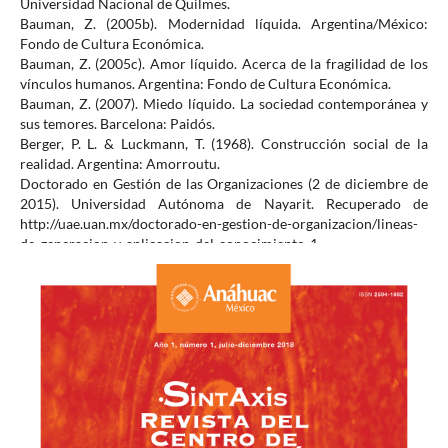
Universidad Nacional de Quilmes.
Bauman, Z. (2005b). Modernidad líquida. Argentina/México:
Fondo de Cultura Económica.
Bauman, Z. (2005c). Amor líquido. Acerca de la fragilidad de los
vínculos humanos. Argentina: Fondo de Cultura Económica.
Bauman, Z. (2007). Miedo líquido. La sociedad contemporánea y
sus temores. Barcelona: Paidós.
Berger, P. L. & Luckmann, T. (1968). Construcción social de la
realidad. Argentina: Amorroutu.
Doctorado en Gestión de las Organizaciones (2 de diciembre de
2015). Universidad Autónoma de Nayarit. Recuperado de
http://uae.uan.mx/doctorado-en-gestion-de-organizacion/lineas-
de-generacion-y-aplicacion-del-conocimiento-1.
Doctorado en Sistemas y Ambientes Educativos (2 de diciembre
de 2015). Universidad Veracruzana. Recuperado de
https://www.uv.mx/veracruz/dsae/docentes-investigadores/lgac/.
Gallego, A. (2011). El diseño de narrativas transmedia. Guía de
referencia para las industrias creativas. Colombia: Universidad de
Caldas.
García, N. (1995). Consumidores y ciudadanos. Conflictos
multiculturales de la globalización. México: Grijalbo.
Giddens, A. (2009). Recesión, cambio climático y planificación (pp.
25-26). Madrid, España: El País.