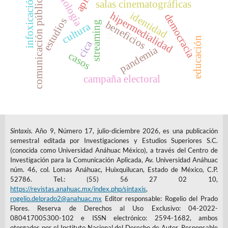
metodología
comunicación pública
infoxicación
salas cinematográficas
hipermedialidad
identidad
democracia
estudios
beneficios
streaming
cultura
educación
cica
pandemia
casos
campaña electoral
Sintaxis.
Año 9, Número 17, julio-diciembre 2026, es una publicación
semestral editada por Investigaciones y Estudios Superiores S.C.
(conocida como Universidad Anáhuac México), a través del Centro de
Investigación para la Comunicación Aplicada, Av. Universidad Anáhuac
núm. 46, col. Lomas Anáhuac, Huixquilucan, Estado de México, C.P.
52786. Tel.: (55) 56 27 02 10,
https://revistas.anahuac.mx/index.php/sintaxis
,
rogelio.delprado2@anahuac.mx
Editor responsable: Rogelio del Prado
Flores. Reserva de Derechos al Uso Exclusivo: 04-2022-
080417005300-102 e ISSN electrónico: 2594-1682, ambos
otorgados por el Instituto Nacional del Derecho de Autor. Responsable