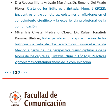
Dra Rebeca Illiana Arévalo Martínez, Dr. Rogelio Del Prado
Flores,
Carta de los Editores
,
Sintaxis: Núm. 8 (2022):
Encuentros entre conjeturas, epistemes y reflexiones en el
conocimiento científico y la experiencia profesional de la
comunicación
Mtra. Iris Crystal Medrano Obeso, Dr. Rafael Tonatiuh
Ramírez Bletrán,
Vidas paralelas: una aproximación de las
historias de vida de dos académicos universitarios de
México a partir de una perspectiva transdiciplinaria de la
teoría de los capitales
,
Sintaxis: Núm. 10 (2023): Prácticas
y problemas contemporáneos de la comunicación
<<
<
1
2
3
>
>>