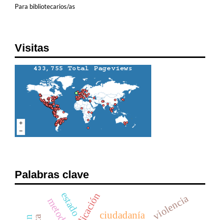
Para bibliotecarios/as
Visitas
Palabras clave
estado
aplicación
violencia
ciudadanía