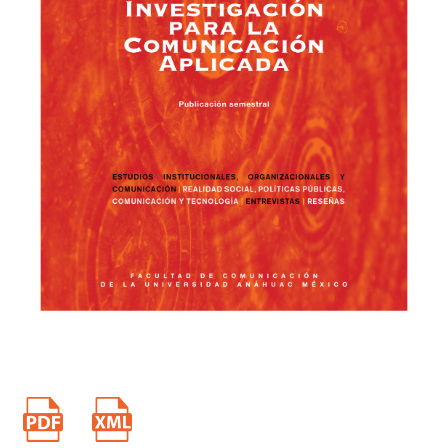
Glosario de términos y definiciones sobre Promep conforme a las
reglas de operación del Promep 2005 (3 de diciembre de 2015).
Universidad Autónoma Metropolitana. Recuperado de
http://coplan.azc.uam.mx/promep/glosarioPromep.htm#x.
Heller, A. (1977). Sociología de la vida cotidiana. España: Editorial
Península.
Hidalgo, J. (2013). Comunicación estratégica y diseño
transmedial: tendencias en plataformas móviles. En Congreso
Internacional de Comunicación Estratégica CICE 2013, Puebla,
Puebla, México.
Lipovetsky, G. (2005). El crepúsculo del deber: La ética indolora de
los nuevos tiempos democráticos. Barcelona, España: Anagrama.
Lipovetsky, G. (2004). El imperio de lo efímero: la moda y su
destino en las sociedades modernas. Barcelona, España:
Anagrama.
Lipovetsky, G. (2004). El lujo eterno: de la era de lo sagrado al
tiempo de las marcas. Barcelona, España: Anagrama.
Lipovetsky, G. (2003). La era del vacío: ensayo sobre el
individualismo contemporáneo. Barcelona: Anagrama.
Lipovetsky, G. (2002). La tercera mujer: permanencia y revolución
de lo femenino. Barcelona, España: Anagrama.
Lipovetsky, G. (2008). La pantalla global: cultura mediática y cine