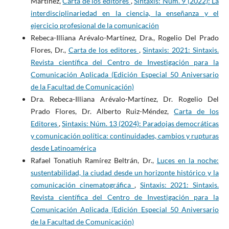
Martínez,
Carta de los editores
,
Sintaxis: Núm. 9 (2022): La
interdisciplinariedad en la ciencia, la enseñanza y el
ejercicio profesional de la comunicación
Rebeca-Illiana Arévalo-Martínez, Dra., Rogelio Del Prado
Flores, Dr.,
Carta de los editores
,
Sintaxis: 2021: Sintaxis.
Revista científica del Centro de Investigación para la
Comunicación Aplicada (Edición Especial 50 Aniversario
de la Facultad de Comunicación)
Dra. Rebeca-Illiana Arévalo-Martínez, Dr. Rogelio Del
Prado Flores, Dr. Alberto Ruiz-Méndez,
Carta de los
Editores
,
Sintaxis: Núm. 13 (2024): Paradojas democráticas
y comunicación política: continuidades, cambios y rupturas
desde Latinoamérica
Rafael Tonatiuh Ramírez Beltrán, Dr.,
Luces en la noche:
sustentabilidad, la ciudad desde un horizonte histórico y la
comunicación cinematográfica
,
Sintaxis: 2021: Sintaxis.
Revista científica del Centro de Investigación para la
Comunicación Aplicada (Edición Especial 50 Aniversario
de la Facultad de Comunicación)