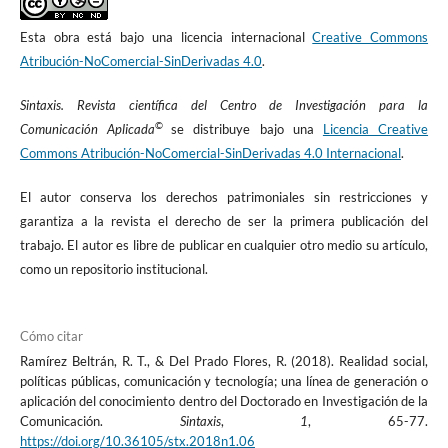
Recuperado de Mover a México:
Esta obra está bajo una licencia internacional
Creative Commons
http://promep.sep.gob.mx/ca1/Conceptos2.html.
Rebeil, M., Arévalo, R., Ramírez, R. & Del Prado, R. (2016). Línea de
Atribución-NoComercial-SinDerivadas 4.0
.
generación y/o aplicación del conocimiento. Documento de
trabajo para Conacyt. Inédito. México: Universidad Anáhuac/
Sintaxis. Revista científica del Centro de Investigación para la
Centro de Investigación para la Comunicación Aplicada.
©
Comunicación Aplicada
se distribuye bajo una
Licencia Creative
Repoll, J. (2010). Arqueología de los estudios culturales de
Commons Atribución-NoComercial-SinDerivadas 4.0 Internacional
.
audiencias. D. F., México: Editorial Universidad Autónoma de la
Ciudad de México, Colectivo al margen.
El autor conserva los derechos patrimoniales sin restricciones y
Universidad Anáhuac México (2016). Líneas de Generación y/o
Aplicación de Conocimiento. En Doctorado en Investigación de la
garantiza a la revista el derecho de ser la primera publicación del
Comunicación. Recuperado de
trabajo. El autor es libre de publicar en cualquier otro medio su artículo,
http://pegaso.anahuac.mx/cica/index.php?
como un repositorio institucional.
option=com_content&view=article&id=121%3Alineas-de-
investigacion&catid=38%3Adoctorado&Itemid=205
Cómo citar
Ramírez Beltrán, R. T., & Del Prado Flores, R. (2018). Realidad social,
políticas públicas, comunicación y tecnología; una línea de generación o
aplicación del conocimiento dentro del Doctorado en Investigación de la
Comunicación.
Sintaxis
,
1
, 65-77.
https://doi.org/10.36105/stx.2018n1.06